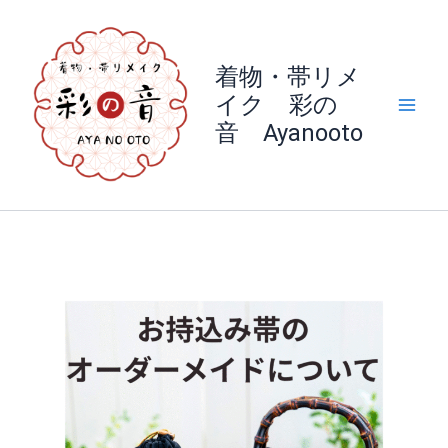
内
容
を
着物・帯リメ
ス
イク 彩の
キ
音 Ayanooto
ッ
プ